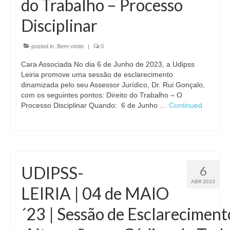
do Trabalho – Processo
Inquérito Necessidades de Formação
Disciplinar
ASSOCIADAS
PROTOCOLOS
posted in:
Bem-vindo
|
0
Cara Associada No dia 6 de Junho de 2023, a Udipss
ROTASS
Leiria promove uma sessão de esclarecimento
dinamizada pelo seu Assessor Jurídico, Dr. Rui Gonçalo,
CONTACTOS
com os seguintes pontos: Direito do Trabalho – O
Processo Disciplinar Quando: 6 de Junho …
Continued
UDIPSS-
6
ABR 2023
LEIRIA | 04 de MAIO
´23 | Sessão de Esclareciment