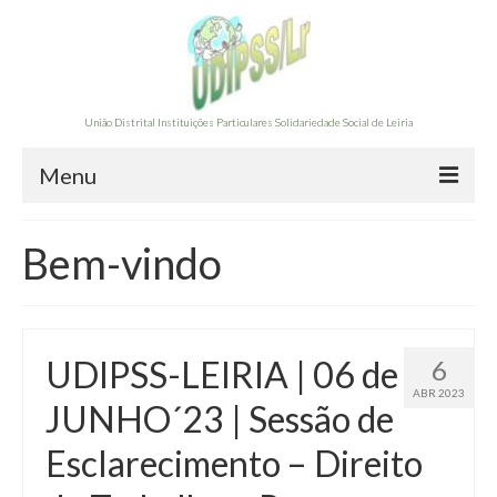
União Distrital Instituições Particulares Solidariedade Social de Leiria
Menu
A UDIPSS-LEIRIA
Bem-vindo
Órgãos Sociais 2025/2028
Contas Gerência
UDIPSS-LEIRIA | 06 de
6
Documentação
ABR 2023
JUNHO´23 | Sessão de
FORMAÇÃO
Esclarecimento – Direito
Formação