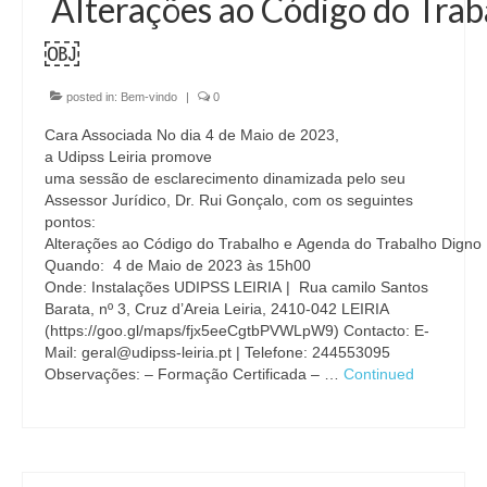
Alterações ao Código do Trab
￼
posted in:
Bem-vindo
|
0
Cara Associada No dia 4 de Maio de 2023,
a Udipss Leiria promove
uma sessão de esclarecimento dinamizada pelo seu
Assessor Jurídico, Dr. Rui Gonçalo, com os seguintes
pontos:
Alterações ao Código do Trabalho e Agenda do Trabalho Digno
Quando: 4 de Maio de 2023 às 15h00
Onde: Instalações UDIPSS LEIRIA | Rua camilo Santos
Barata, nº 3, Cruz d’Areia Leiria, 2410-042 LEIRIA
(https://goo.gl/maps/fjx5eeCgtbPVWLpW9) Contacto: E-
Mail: geral@udipss-leiria.pt | Telefone: 244553095
Observações: – Formação Certificada – …
Continued