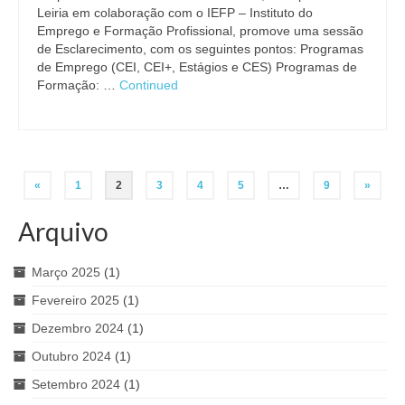
Leiria em colaboração com o IEFP – Instituto do
Emprego e Formação Profissional, promove uma sessão
de Esclarecimento, com os seguintes pontos: Programas
de Emprego (CEI, CEI+, Estágios e CES) Programas de
Formação: …
Continued
Navegação
«
1
2
3
4
5
…
9
»
de
Arquivo
artigos
Março 2025
(1)
Fevereiro 2025
(1)
Dezembro 2024
(1)
Outubro 2024
(1)
Setembro 2024
(1)