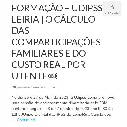
FORMAÇÃO – UDIPSS
6
ABR 2023
LEIRIA | O CÁLCULO
DAS
COMPARTICIPAÇÕES
FAMILIARES E DO
CUSTO REAL POR
UTENTE￼
posted in:
Bem-vindo
|
0
No dia 26 e 27 de Abril de 2023, a Udipss Leiria promove
uma sessão de esclarecimento dinamizada pelo F3M
conforme segue: 26 e 27 de abril de 2023 das 9h30 às
12h30União Distrital das IPSS de LeiriaRua Camilo dos
…
Continued