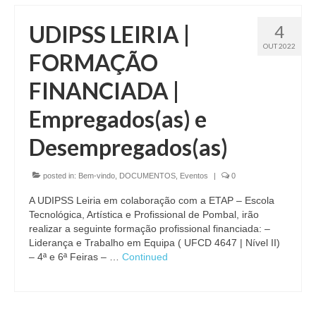
UDIPSS LEIRIA |
4
OUT 2022
FORMAÇÃO
FINANCIADA |
Empregados(as) e
Desempregados(as)
posted in:
Bem-vindo
,
DOCUMENTOS
,
Eventos
|
0
A UDIPSS Leiria em colaboração com a ETAP – Escola
Tecnológica, Artística e Profissional de Pombal, irão
realizar a seguinte formação profissional financiada: –
Liderança e Trabalho em Equipa ( UFCD 4647 | Nível II)
– 4ª e 6ª Feiras – …
Continued