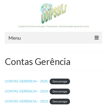
União Distrital Instituições Particulares Solidariedade Social de Leiria
Menu
A UDIPSS-LEIRIA
Contas Gerência
Órgãos Sociais 2025/2028
Contas Gerência
Documentação
CONTAS GERENCIA – 2025
Descarregar
FORMAÇÃO
CONTAS GERENCIA – 2024
Descarregar
Formação
CONTAS GERENCIA – 2023
Descarregar