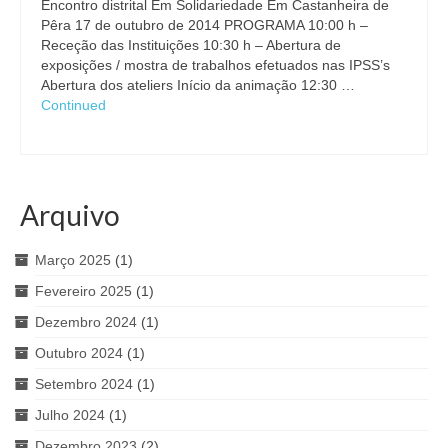
Encontro distrital Em Solidariedade Em Castanheira de
Inquérito Necessidades de Formação
Pêra 17 de outubro de 2014 PROGRAMA 10:00 h –
Receção das Instituições 10:30 h – Abertura de
ASSOCIADAS
exposições / mostra de trabalhos efetuados nas IPSS’s
Abertura dos ateliers Início da animação 12:30 …
PROTOCOLOS
Continued
ROTASS
CONTACTOS
Arquivo
Março 2025
(1)
Fevereiro 2025
(1)
Dezembro 2024
(1)
Outubro 2024
(1)
Setembro 2024
(1)
Julho 2024
(1)
Dezembro 2023
(2)