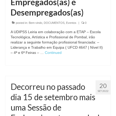
Empregados(as) e
Desempregados(as)
posted in:
Bem-vindo
,
DOCUMENTOS
,
Eventos
|
0
A UDIPSS Leiria em colaboração com a ETAP – Escola
Tecnológica, Artística e Profissional de Pombal, irão
realizar a seguinte formação profissional financiada: –
Liderança e Trabalho em Equipa ( UFCD 4647 | Nível II)
– 4ª e 6ª Feiras – …
Continued
Decorreu no passado
20
SET 2022
dia 15 de setembro mais
uma Sessão de