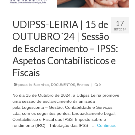
Inquérito Necessidades de Formação
ASSOCIADAS
UDIPSS-LEIRIA | 15 de
17
PROTOCOLOS
SET 2024
OUTUBRO´24 | Sessão
ROTASS
de Esclarecimento – IPSS:
CONTACTOS
Aspetos Contabilísticos e
Fiscais
posted in:
Bem-vindo
,
DOCUMENTOS
,
Eventos
|
0
No dia 15 de Outubro de 2024, a Udipss Leiria promove
uma sessão de esclarecimento dinamizada
pela Lugesconta – Gestão, Contabilidade e Serviços,
Lda, com os seguintes pontos: Enquadramento Legal,
Contabilístico e Fiscal das IPSS Imposto sobre o
rendimento (IRC)– Tributação das IPSS– …
Continued