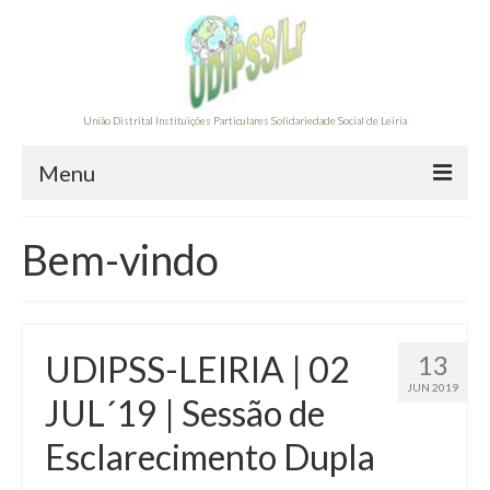
União Distrital Instituições Particulares Solidariedade Social de Leiria
Menu
A UDIPSS-LEIRIA
Bem-vindo
Órgãos Sociais 2025/2028
Contas Gerência
UDIPSS-LEIRIA | 02
13
Documentação
JUN 2019
JUL´19 | Sessão de
FORMAÇÃO
Esclarecimento Dupla
Formação