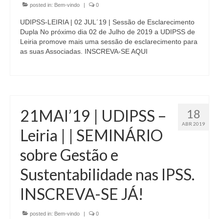
Inquérito Necessidades de Formação
posted in:
Bem-vindo
|
0
UDIPSS-LEIRIA | 02 JUL´19 | Sessão de Esclarecimento
ASSOCIADAS
Dupla No próximo dia 02 de Julho de 2019 a UDIPSS de
Leiria promove mais uma sessão de esclarecimento para
PROTOCOLOS
as suas Associadas. INSCREVA-SE AQUI
ROTASS
CONTACTOS
21MAI’19 | UDIPSS –
18
ABR 2019
Leiria | | SEMINÁRIO
sobre Gestão e
Sustentabilidade nas IPSS.
INSCREVA-SE JÁ!
posted in:
Bem-vindo
|
0