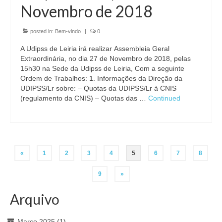
Novembro de 2018
posted in:
Bem-vindo
|
0
A Udipss de Leiria irá realizar Assembleia Geral
Extraordinária, no dia 27 de Novembro​ de 2018​, pelas
15h30 na Sede da Udipss de Leiria, Com a seguinte
Ordem de Trabalhos: 1. Informações da Direção da
UDIPSS/Lr sobre: – Quotas da UDIPSS/Lr à CNIS
(regulamento da CNIS) – Quotas das …
Continued
Navegação
«
1
2
3
4
5
6
7
8
de
9
»
artigos
Arquivo
Março 2025
(1)