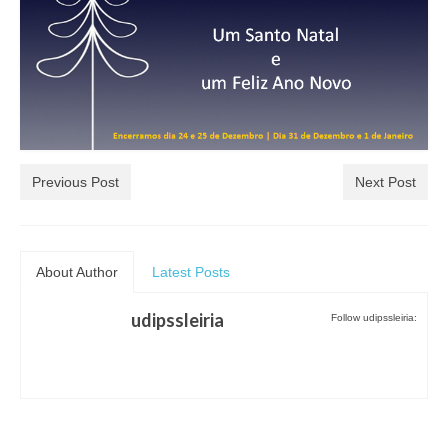
Inquérito Necessidades de Formação
ASSOCIADAS
PROTOCOLOS
ROTASS
CONTACTOS
Previous Post
Next Post
About Author
Latest Posts
udipssleiria
Follow udipssleiria: